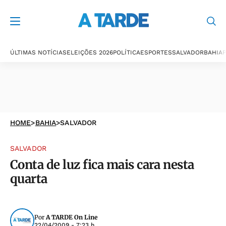
ÚLTIMAS NOTÍCIAS
ELEIÇÕES 2026
POLÍTICA
ESPORTES
SALVADOR
BAHIA
P
HOME
>
BAHIA
>
SALVADOR
SALVADOR
Conta de luz fica mais cara nesta
quarta
Por
A TARDE On Line
22/04/2009 - 7:23 h