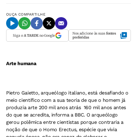
OUÇA
COMPARTILHE
Nos adicione às suas
fontes
Siga o
A TARDE
no Google
preferidas
Arte humana
Pietro Gaietto, arqueólogo italiano, está desafiando o
meio científico com a sua teoria de que o homem já
produzia arte 200 mil anos atrás  160 mil anos antes
do que se acredita, informa a BBC. O arqueólogo
gerou polêmica entre cientistas porque contraria a
noção de que o Homo Erectus, espécie que vivia
naquela época, não era capaz de elaborar o