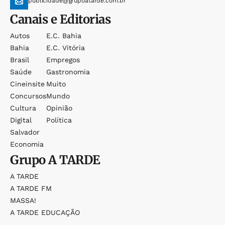
publicidade@grupoatarde.com.br
Canais e Editorias
Autos
E.c. Bahia
Bahia
E.c. Vitória
Brasil
Empregos
Saúde
Gastronomia
Cineinsite
Muito
Concursos
Mundo
Cultura
Opinião
Digital
Política
Salvador
Economia
Grupo
A TARDE
A TARDE
A TARDE FM
MASSA!
A TARDE EDUCAÇÃO