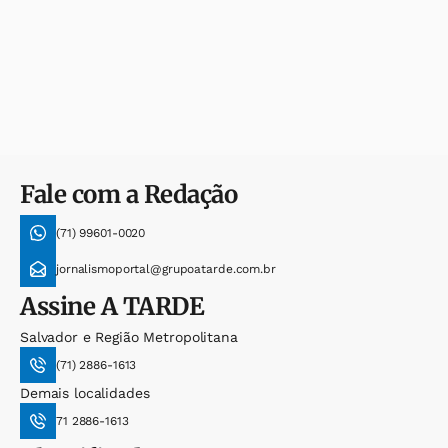
Fale com a Redação
(71) 99601-0020
jornalismoportal@grupoatarde.com.br
Assine
A TARDE
Salvador e Região Metropolitana
(71) 2886-1613
Demais localidades
71 2886-1613