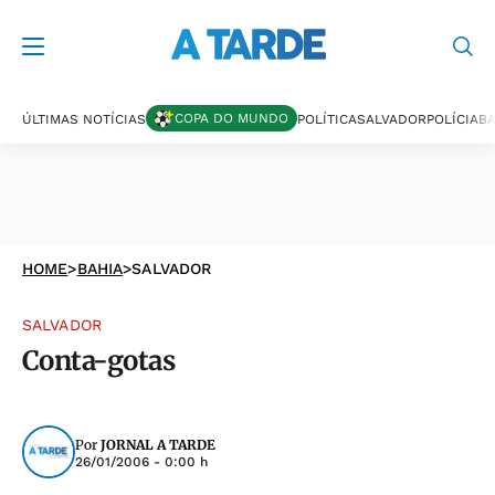
COPA DO MUNDO
ÚLTIMAS NOTÍCIAS
POLÍTICA
SALVADOR
POLÍCIA
BA
HOME
>
BAHIA
>
SALVADOR
SALVADOR
Conta-gotas
Por
JORNAL A TARDE
26/01/2006 - 0:00 h