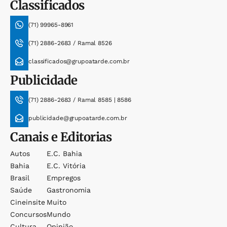
Classificados
(71) 99965-8961
(71) 2886-2683 / Ramal 8526
classificados@grupoatarde.com.br
Publicidade
(71) 2886-2683 / Ramal 8585 | 8586
publicidade@grupoatarde.com.br
Canais e Editorias
Autos
E.c. Bahia
Bahia
E.c. Vitória
Brasil
Empregos
Saúde
Gastronomia
Cineinsite
Muito
Concursos
Mundo
Cultura
Opinião