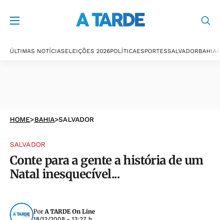
ÚLTIMAS NOTÍCIAS
ELEIÇÕES 2026
POLÍTICA
ESPORTES
SALVADOR
BAHIA
P
HOME
>
BAHIA
>
SALVADOR
SALVADOR
Conte para a gente a história de um
Natal inesquecível...
Por
A TARDE On Line
18/12/2008 - 13:27 h