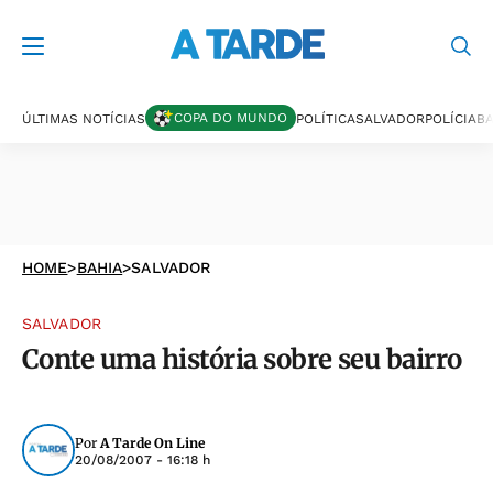
COPA DO MUNDO
ÚLTIMAS NOTÍCIAS
POLÍTICA
SALVADOR
POLÍCIA
BA
HOME
>
BAHIA
>
SALVADOR
SALVADOR
Conte uma história sobre seu bairro
Por
A Tarde On Line
20/08/2007 - 16:18 h