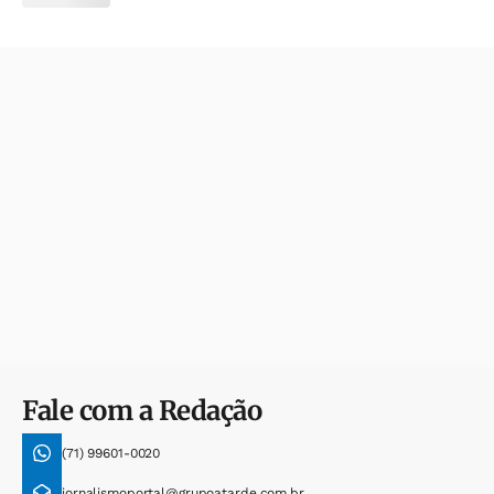
Fale com a Redação
(71) 99601-0020
jornalismoportal@grupoatarde.com.br