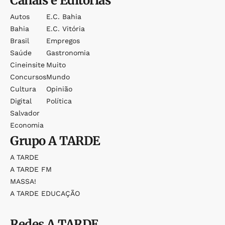
Canais e Editorias
Autos
E.c. Bahia
Bahia
E.c. Vitória
Brasil
Empregos
Saúde
Gastronomia
Cineinsite
Muito
Concursos
Mundo
Cultura
Opinião
Digital
Política
Salvador
Economia
Grupo
A TARDE
A TARDE
A TARDE FM
MASSA!
A TARDE EDUCAÇÃO
Redes
A TARDE