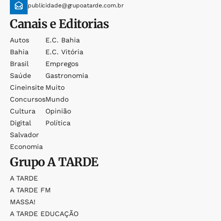
publicidade@grupoatarde.com.br
Canais e Editorias
Autos
E.c. Bahia
Bahia
E.c. Vitória
Brasil
Empregos
Saúde
Gastronomia
Cineinsite
Muito
Concursos
Mundo
Cultura
Opinião
Digital
Política
Salvador
Economia
Grupo
A TARDE
A TARDE
A TARDE FM
MASSA!
A TARDE EDUCAÇÃO