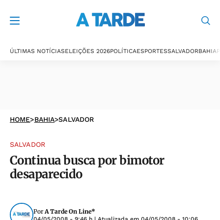
ÚLTIMAS NOTÍCIAS
ELEIÇÕES 2026
POLÍTICA
ESPORTES
SALVADOR
BAHIA
P
HOME
>
BAHIA
>
SALVADOR
SALVADOR
Continua busca por bimotor
desaparecido
Por
A Tarde On Line*
04/05/2008 - 9:46 h
| Atualizada em
04/05/2008 - 10:06