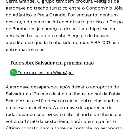
Serra Grande. O grupo também procura vestígios da
aeronave no trecho turístico entre o Condomínio Jóia
do Atlântico e Praia Grande. Por enquanto, nenhum
destroço do bimotor foi encontrado, por isso o Corpo
de Bombeiros já começa a descartar a hipótese da
aeronave ter caído na mata. A equipe de buscas
acredita que queda tenha sido no mar. A BA-001 fica
entre mata e mar.
Tudo sobre
Salvador
em primeira mão!
Entre no canal do WhatsApp.
A aeronave desapareceu após deixar o aeroporto de
Salvador às 17h com destino a Ilhéus, no sul da Bahia.
Seis pessoas estão desaparecidas, entre elas quatro
empresários ingleses. A aeronave desapareceu do
radar quando sobrevoava o litoral norte de Ilhéus por
volta da 17h50 da sexta-feira, horário em que fez o
último contato com a torre de controle do aeroporto