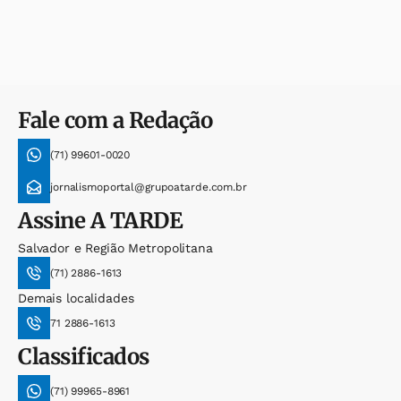
Fale com a Redação
(71) 99601-0020
jornalismoportal@grupoatarde.com.br
Assine
A TARDE
Salvador e Região Metropolitana
(71) 2886-1613
Demais localidades
71 2886-1613
Classificados
(71) 99965-8961