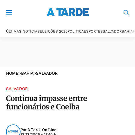
ÚLTIMAS NOTÍCIAS
ELEIÇÕES 2026
POLÍTICA
ESPORTES
SALVADOR
BAHIA
P
HOME
>
BAHIA
>
SALVADOR
SALVADOR
Continua impasse entre
funcionários e Coelba
Por
A Tarde On Line
12/12/2006 - 11:40 h