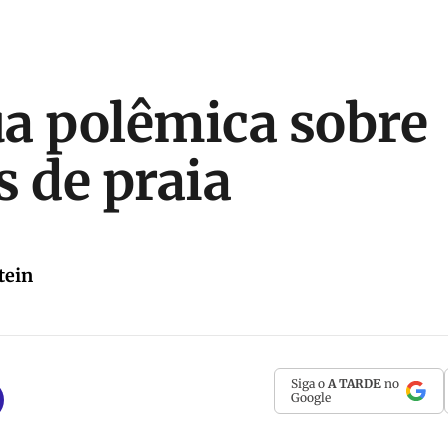
a polêmica sobre
s de praia
tein
Siga o
A TARDE
no
Google