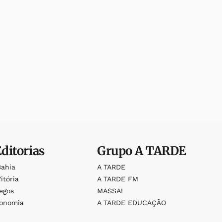
Editorias
Grupo
A TARDE
Bahia
A TARDE
itória
A TARDE FM
egos
MASSA!
ronomia
A TARDE EDUCAÇÃO
o