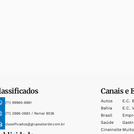
lassificados
Canais e 
Autos
E.c. 
(71) 99965-8961
Bahia
E.c. V
(71) 2886-2683 / Ramal 8526
Brasil
Empr
Saúde
Gast
classificados@grupoatarde.com.br
Cineinsite
Muit