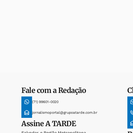
Fale com a Redação
C
(71) 99601-0020
jornalismoportal@grupoatarde.com.br
Assine
A TARDE
Salvador e Região Metropolitana