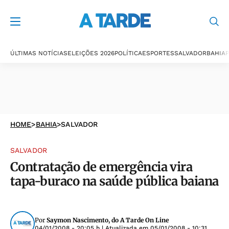
ÚLTIMAS NOTÍCIAS
ELEIÇÕES 2026
POLÍTICA
ESPORTES
SALVADOR
BAHIA
P
HOME
>
BAHIA
>
SALVADOR
SALVADOR
Contratação de emergência vira
tapa-buraco na saúde pública baiana
Por
Saymon Nascimento, do A Tarde On Line
04/01/2008 - 20:05 h
| Atualizada em
05/01/2008 - 10:31