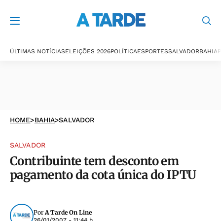
ÚLTIMAS NOTÍCIAS
ELEIÇÕES 2026
POLÍTICA
ESPORTES
SALVADOR
BAHIA
P
HOME
>
BAHIA
>
SALVADOR
SALVADOR
Contribuinte tem desconto em
pagamento da cota única do IPTU
Por
A Tarde On Line
26/01/2007 - 11:44 h