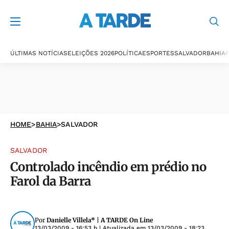
ÚLTIMAS NOTÍCIAS
ELEIÇÕES 2026
POLÍTICA
ESPORTES
SALVADOR
BAHIA
P
HOME
>
BAHIA
>
SALVADOR
SALVADOR
Controlado incêndio em prédio no
Farol da Barra
Por
Danielle Villela* | A TARDE On Line
13/03/2009 - 16:53 h
| Atualizada em
13/03/2009 - 18:23