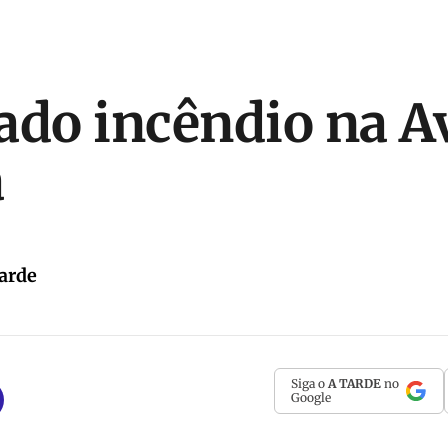
ado incêndio na A
a
arde
Siga o
A TARDE
no
Google