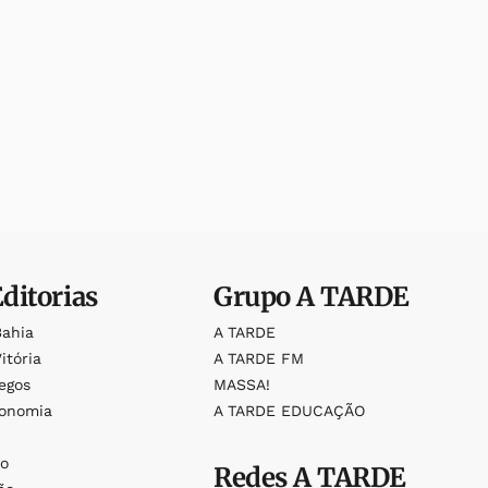
Editorias
Grupo
A TARDE
Bahia
A TARDE
itória
A TARDE FM
egos
MASSA!
ronomia
A TARDE EDUCAÇÃO
o
o
Redes
A TARDE