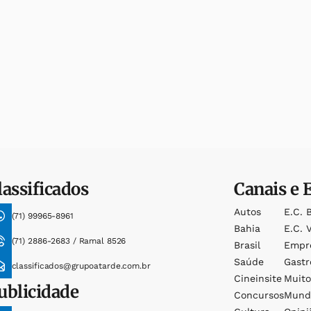
lassificados
Canais e 
Autos
E.c. 
(71) 99965-8961
Bahia
E.c. V
(71) 2886-2683 / Ramal 8526
Brasil
Empr
Saúde
Gast
classificados@grupoatarde.com.br
Cineinsite
Muit
ublicidade
Concursos
Mund