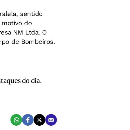
alela, sentido
O motivo do
resa NM Ltda. O
orpo de Bombeiros.
staques do dia.