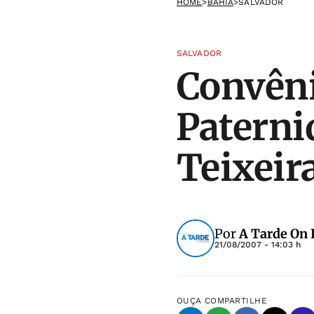
HOME
>
BAHIA
>
SALVADOR
SALVADOR
Convêni
Patern
Teixeira
Por
A Tarde On 
21/08/2007 - 14:03 h
OUÇA
COMPARTILHE