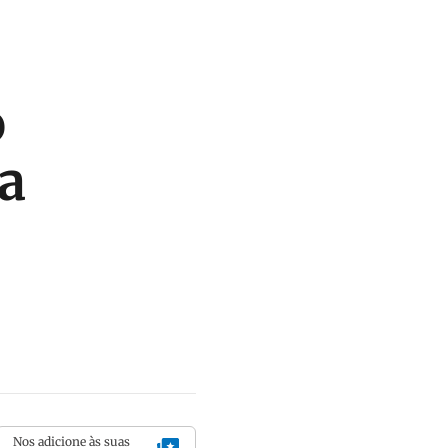
o
 a
Nos adicione às suas