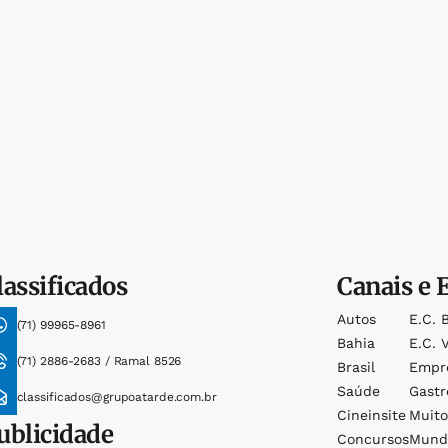
lassificados
Canais e 
Autos
E.c. 
(71) 99965-8961
Bahia
E.c. V
(71) 2886-2683 / Ramal 8526
Brasil
Empr
Saúde
Gast
classificados@grupoatarde.com.br
Cineinsite
Muit
ublicidade
Concursos
Mund