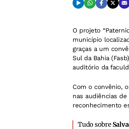
O projeto “Paterni
município localiza
graças a um convên
Sul da Bahia (Fasb
auditório da facul
Com o convênio, o
nas audiências de
reconhecimento es
Tudo sobre
Salv