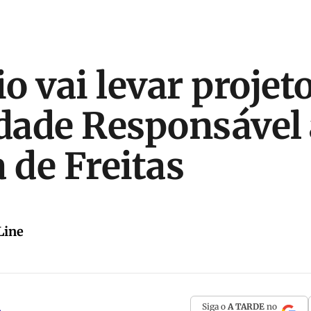
o vai levar projet
idade Responsável
 de Freitas
Line
Siga o
A TARDE
no