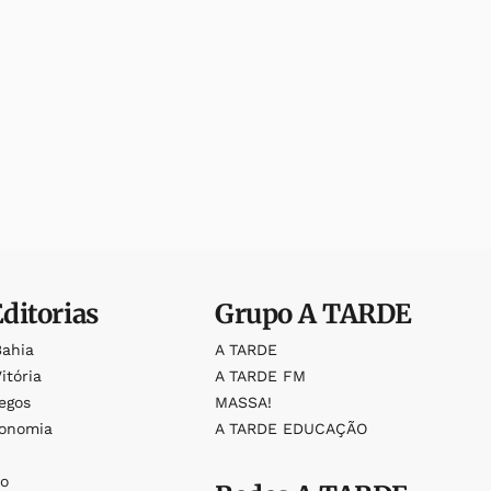
Editorias
Grupo
A TARDE
Bahia
A TARDE
itória
A TARDE FM
egos
MASSA!
ronomia
A TARDE EDUCAÇÃO
o
o