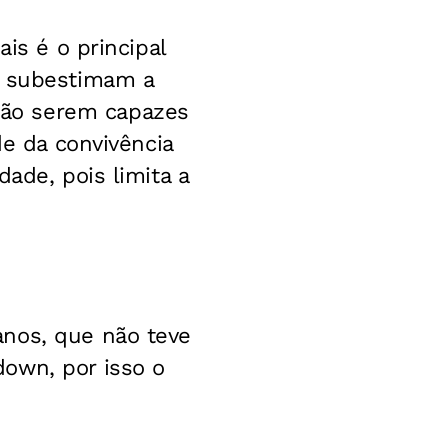
is é o principal
s subestimam a
não serem capazes
de da convivência
ade, pois limita a
anos, que não teve
own, por isso o