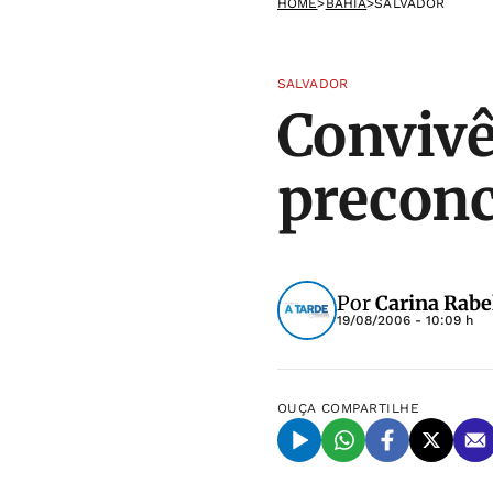
HOME
>
BAHIA
>
SALVADOR
SALVADOR
Convivê
preconc
Por
Carina Rabe
19/08/2006 - 10:09 h
OUÇA
COMPARTILHE