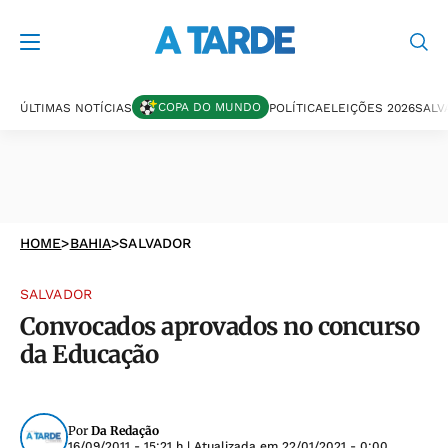
COPA DO MUNDO
ÚLTIMAS NOTÍCIAS
POLÍTICA
ELEIÇÕES 2026
SALV
HOME
>
BAHIA
>
SALVADOR
SALVADOR
Convocados aprovados no concurso
da Educação
Por
Da Redação
16/09/2011 - 15:21 h
| Atualizada em
22/01/2021 - 0:00