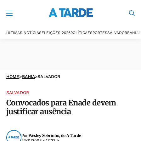
ÚLTIMAS NOTÍCIAS
ELEIÇÕES 2026
POLÍTICA
ESPORTES
SALVADOR
BAHIA
P
HOME
>
BAHIA
>
SALVADOR
SALVADOR
Convocados para Enade devem
justificar ausência
Por
Wesley Sobrinho, do A Tarde
23/11/2008 - 17:32 h