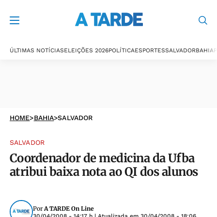
ÚLTIMAS NOTÍCIAS
ELEIÇÕES 2026
POLÍTICA
ESPORTES
SALVADOR
BAHIA
P
HOME
>
BAHIA
>
SALVADOR
SALVADOR
Coordenador de medicina da Ufba
atribui baixa nota ao QI dos alunos
Por
A TARDE On Line
30/04/2008 - 14:17 h
| Atualizada em
30/04/2008 - 18:06