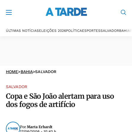
ÚLTIMAS NOTÍCIAS
ELEIÇÕES 2026
POLÍTICA
ESPORTES
SALVADOR
BAHIA
P
HOME
>
BAHIA
>
SALVADOR
SALVADOR
Copa e São João alertam para uso
dos fogos de artifício
Por
Marta Erhardt
17/06/2006 - 10:43 h