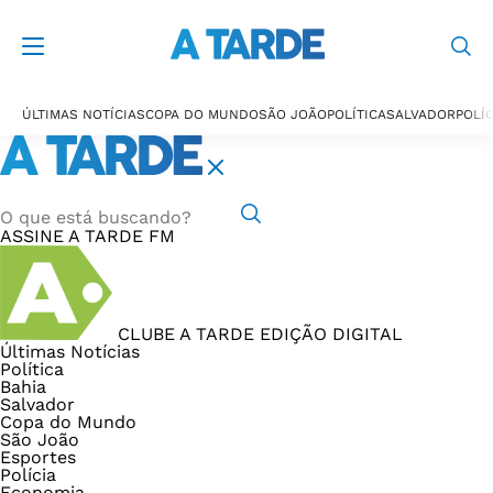
ÚLTIMAS NOTÍCIAS
COPA DO MUNDO
SÃO JOÃO
POLÍTICA
SALVADOR
POLÍC
ASSINE
A TARDE FM
CLUBE A TARDE
EDIÇÃO DIGITAL
Últimas Notícias
Política
Bahia
Salvador
Copa do Mundo
São João
Esportes
Polícia
Economia