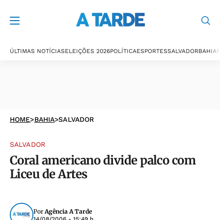
ÚLTIMAS NOTÍCIAS
ELEIÇÕES 2026
POLÍTICA
ESPORTES
SALVADOR
BAHIA
P
HOME
>
BAHIA
>
SALVADOR
SALVADOR
Coral americano divide palco com
Liceu de Artes
Por
Agência A Tarde
14/08/2006 - 15:49 h