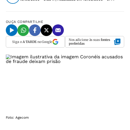
OUÇA
COMPARTILHE
Nos adicione às suas
fontes
Siga o
A TARDE
no Google
preferidas
Foto: Agecom