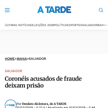
ÚLTIMAS NOTÍCIAS
ELEIÇÕES 2026
POLÍTICA
ESPORTES
SALVADOR
BAHIA
P
HOME
>
BAHIA
>
SALVADOR
SALVADOR
Coronéis acusados de fraude
deixam prisão
Por
Deodato Alcântara, do A TARDE
10/03/2009 - 0:23 h
| Atualizada em
10/03/2009 - 0:44