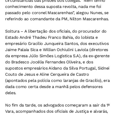
circunstâncias das prisões dos colegas. “Nem tenho
conhecimento dessa suposta revolta, nada me foi
passado pelo coronel Mascarenhas”, alegou Nunes, se
referindo ao comandante da PM, Nilton Mascarenhas.
Soltura –
A libertação dos oficiais, do procurador do
Estado André Thadeu Franco Bahia, do lobista e
empresário Gracílio Junqueira Santos, dos executivos
Jaime Palaia Sica e Willian Ochiulini Laviola (diretores
da empresa Júlio Simões Logística S.A), da ex-gerente
do Bradesco Jocélia Fernandes Oliveira, e dos
supostos empresários Aidano da Silva Portugal, Sidnei
Couto de Jesus e Aline Cerqueira de Castro
(apontados pela polícia como laranjas de Gracílio), era
dada como certa desde a manhã pelos defensores
deles.
No fim da tarde, os advogados começaram a sair da 1ª
Vara, acompanhados dos oficiais de Justiça e alvarás,