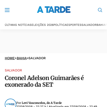
ÚLTIMAS NOTÍCIAS
ELEIÇÕES 2026
POLÍTICA
ESPORTES
SALVADOR
BAHIA
P
HOME
>
BAHIA
>
SALVADOR
SALVADOR
Coronel Adelson Guimarães é
exonerado da SET
Por
Levi Vasconcelos, do A Tarde
27/08/2008 - 22:27 h
| Atualizada em
27/08/2008 - 22:49