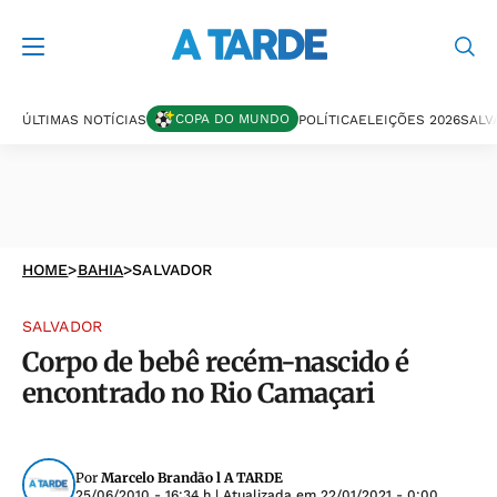
COPA DO MUNDO
ÚLTIMAS NOTÍCIAS
POLÍTICA
ELEIÇÕES 2026
SALV
HOME
>
BAHIA
>
SALVADOR
SALVADOR
Corpo de bebê recém-nascido é
encontrado no Rio Camaçari
Por
Marcelo Brandão l A TARDE
25/06/2010 - 16:34 h
| Atualizada em
22/01/2021 - 0:00