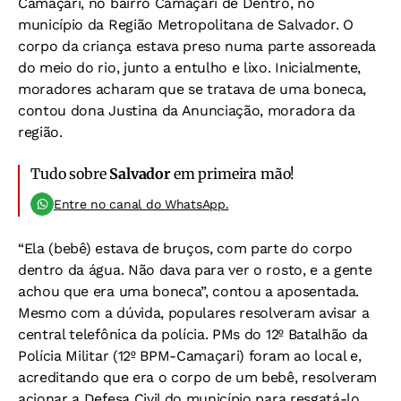
Camaçari, no bairro Camaçari de Dentro, no
município da Região Metropolitana de Salvador. O
corpo da criança estava preso numa parte assoreada
do meio do rio, junto a entulho e lixo. Inicialmente,
moradores acharam que se tratava de uma boneca,
contou dona Justina da Anunciação, moradora da
região.
Tudo sobre
Salvador
em primeira mão!
Entre no canal do WhatsApp.
“Ela (bebê) estava de bruços, com parte do corpo
dentro da água. Não dava para ver o rosto, e a gente
achou que era uma boneca”, contou a aposentada.
Mesmo com a dúvida, populares resolveram avisar a
central telefônica da polícia. PMs do 12º Batalhão da
Polícia Militar (12º BPM-Camaçari) foram ao local e,
acreditando que era o corpo de um bebê, resolveram
acionar a Defesa Civil do município para resgatá-lo.