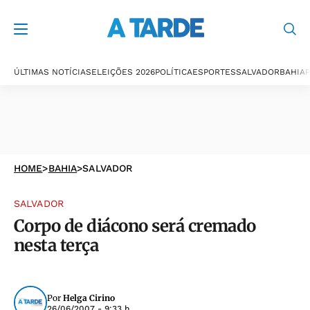
ÚLTIMAS NOTÍCIAS
ELEIÇÕES 2026
POLÍTICA
ESPORTES
SALVADOR
BAHIA
P
HOME
>
BAHIA
>
SALVADOR
SALVADOR
Corpo de diácono será cremado
nesta terça
Por
Helga Cirino
26/06/2007 - 9:33 h