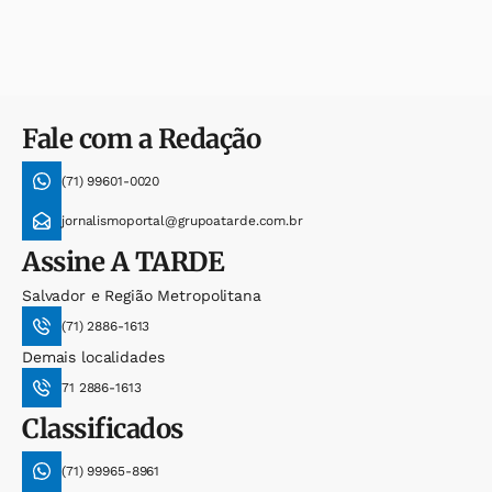
Fale com a Redação
(71) 99601-0020
jornalismoportal@grupoatarde.com.br
Assine
A TARDE
Salvador e Região Metropolitana
(71) 2886-1613
Demais localidades
71 2886-1613
Classificados
(71) 99965-8961