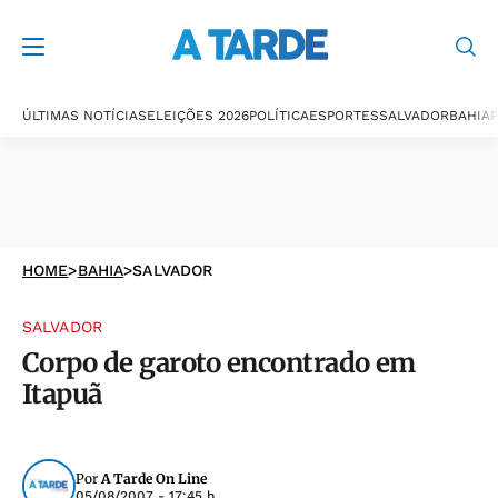
ÚLTIMAS NOTÍCIAS
ELEIÇÕES 2026
POLÍTICA
ESPORTES
SALVADOR
BAHIA
P
HOME
>
BAHIA
>
SALVADOR
SALVADOR
Corpo de garoto encontrado em
Itapuã
Por
A Tarde On Line
05/08/2007 - 17:45 h