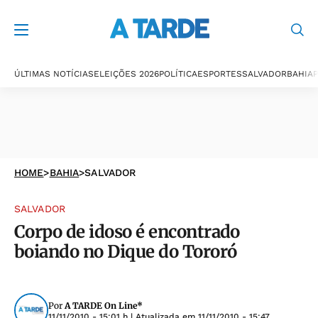
ÚLTIMAS NOTÍCIAS
ELEIÇÕES 2026
POLÍTICA
ESPORTES
SALVADOR
BAHIA
P
HOME
>
BAHIA
>
SALVADOR
SALVADOR
Corpo de idoso é encontrado
boiando no Dique do Tororó
Por
A TARDE On Line*
11/11/2010 - 15:01 h
| Atualizada em
11/11/2010 - 15:47