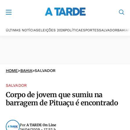
ÚLTIMAS NOTÍCIAS
ELEIÇÕES 2026
POLÍTICA
ESPORTES
SALVADOR
BAHIA
P
HOME
>
BAHIA
>
SALVADOR
SALVADOR
Corpo de jovem que sumiu na
barragem de Pituaçu é encontrado
Por
A TARDE On Line
24/04/2009 - 17:52 h