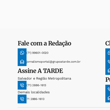
Fale com a Redação
C
(71) 99601-0020
jornalismoportal@grupoatarde.com.br
Assine
A TARDE
P
Salvador e Região Metropolitana
(71) 2886-1613
Demais localidades
71 2886-1613