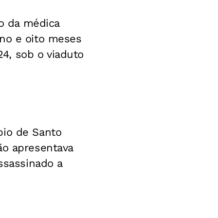
po da médica
ano e oito meses
4, sob o viaduto
pio de Santo
ão apresentava
assassinado a