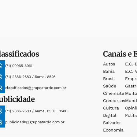
lassificados
Canais e 
Autos
E.c. 
(71) 99965-8961
Bahia
E.c. V
(71) 2886-2683 / Ramal 8526
Brasil
Empr
Saúde
Gast
classificados@grupoatarde.com.br
Cineinsite
Muit
ublicidade
Concursos
Mund
Cultura
Opini
(71) 2886-2683 / Ramal 8585 | 8586
Digital
Políti
publicidade@grupoatarde.com.br
Salvador
Economia