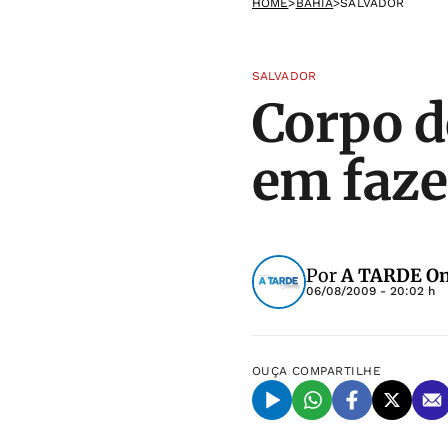
HOME
>
BAHIA
>
SALVADOR
SALVADOR
Corpo d
em faz
Por
A TARDE On
06/08/2009 - 20:02 h
OUÇA
COMPARTILHE