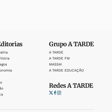
Editorias
Grupo
A TARDE
Bahia
A TARDE
itória
A TARDE FM
egos
MASSA!
ronomia
A TARDE EDUCAÇÃO
o
o
Redes
A TARDE
ão
ca