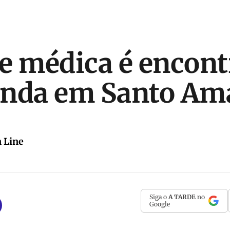
e médica é encon
enda em Santo Am
 Line
Siga o
A TARDE
no
Google