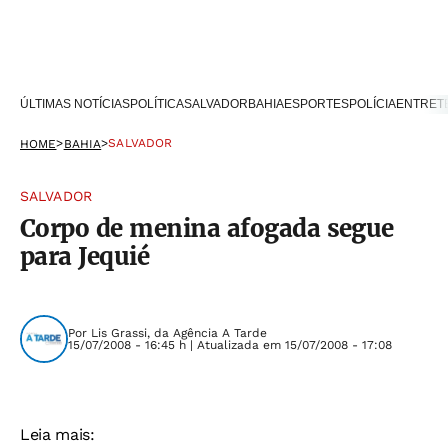
ÚLTIMAS NOTÍCIAS
POLÍTICA
SALVADOR
BAHIA
ESPORTES
POLÍCIA
ENTRET
>
>
SALVADOR
HOME
BAHIA
SALVADOR
Corpo de menina afogada segue
para Jequié
Por
Lis Grassi, da Agência A Tarde
15/07/2008 - 16:45 h | Atualizada em 15/07/2008 - 17:08
Leia mais: