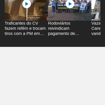
Traficantes do CV
Rodoviários
Vazame
fazem refém e trocam
reivindicam
Canela 
tiros com a PM em
pagamento de
vandali
Salvador
rescisão no Iguatemi
Bahiag