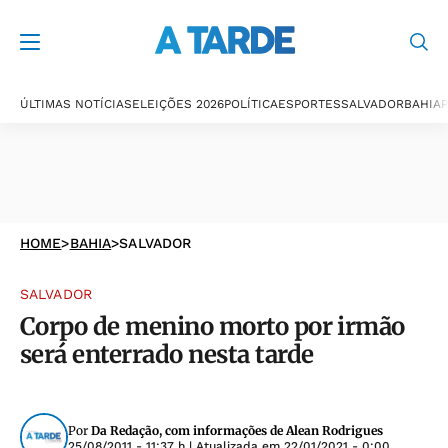
ÚLTIMAS NOTÍCIAS
ELEIÇÕES 2026
POLÍTICA
ESPORTES
SALVADOR
BAHIA
P
HOME
>
BAHIA
>
SALVADOR
SALVADOR
Corpo de menino morto por irmão
será enterrado nesta tarde
Por
Da Redação, com informações de Alean Rodrigues
25/08/2011 - 11:37 h
| Atualizada em
22/01/2021 - 0:00