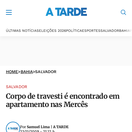
ÚLTIMAS NOTÍCIAS
ELEIÇÕES 2026
POLÍTICA
ESPORTES
SALVADOR
BAHIA
P
HOME
>
BAHIA
>
SALVADOR
SALVADOR
Corpo de travesti é encontrado em
apartamento nas Mercês
Por
Samuel Lima | A TARDE
23/11/2009 - 21:12 h