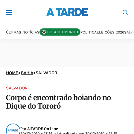
COPA DO MUNDO
ÚLTIMAS NOTÍCIAS
POLÍTICA
ELEIÇÕES 2026
SALV
HOME
>
BAHIA
>
SALVADOR
SALVADOR
Corpo é encontrado boiando no
Dique do Tororó
Por
A TARDE On Line
20/12/2010 - 17:14 h
| Atualizada em
20/12/2010 - 18:15