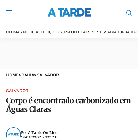
ÚLTIMAS NOTÍCIAS
ELEIÇÕES 2026
POLÍTICA
ESPORTES
SALVADOR
BAHIA
P
HOME
>
BAHIA
>
SALVADOR
SALVADOR
Corpo é encontrado carbonizado em
Águas Claras
Por
A Tarde On Line
18/01/2007 - 12:17 h