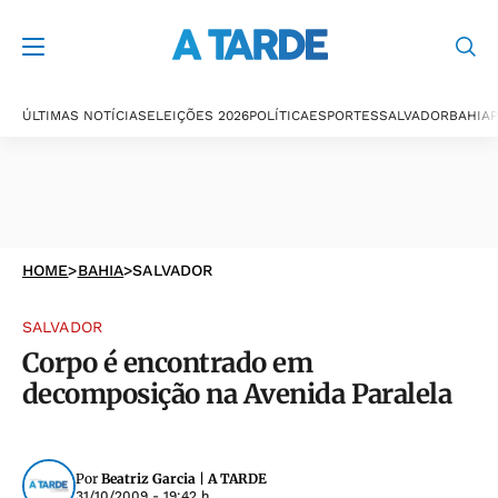
ÚLTIMAS NOTÍCIAS
ELEIÇÕES 2026
POLÍTICA
ESPORTES
SALVADOR
BAHIA
P
HOME
>
BAHIA
>
SALVADOR
SALVADOR
Corpo é encontrado em
decomposição na Avenida Paralela
Por
Beatriz Garcia | A TARDE
31/10/2009 - 19:42 h