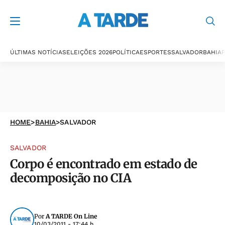
ÚLTIMAS NOTÍCIAS
ELEIÇÕES 2026
POLÍTICA
ESPORTES
SALVADOR
BAHIA
P
HOME
>
BAHIA
>
SALVADOR
SALVADOR
Corpo é encontrado em estado de
decomposição no CIA
Por
A TARDE On Line
10/03/2011 - 17:44 h