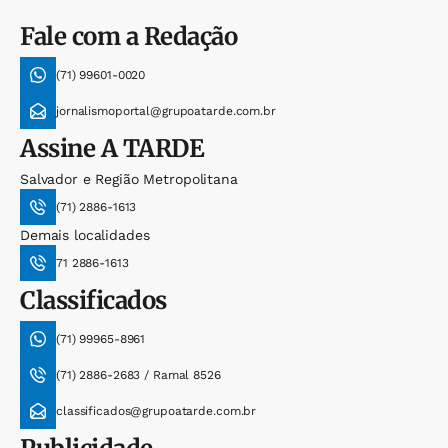
Fale com a Redação
(71) 99601-0020
jornalismoportal@grupoatarde.com.br
Assine
A TARDE
Salvador e Região Metropolitana
(71) 2886-1613
Demais localidades
71 2886-1613
Classificados
(71) 99965-8961
(71) 2886-2683 / Ramal 8526
classificados@grupoatarde.com.br