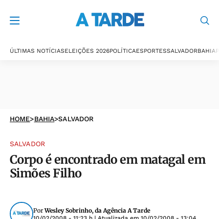
ÚLTIMAS NOTÍCIAS
ELEIÇÕES 2026
POLÍTICA
ESPORTES
SALVADOR
BAHIA
P
HOME
>
BAHIA
>
SALVADOR
SALVADOR
Corpo é encontrado em matagal em
Simões Filho
Por
Wesley Sobrinho, da Agência A Tarde
10/02/2008 - 11:23 h
| Atualizada em
10/02/2008 - 13:04