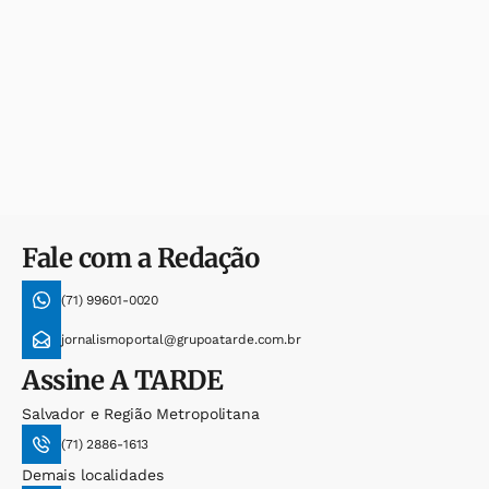
Fale com a Redação
(71) 99601-0020
jornalismoportal@grupoatarde.com.br
Assine
A TARDE
Salvador e Região Metropolitana
(71) 2886-1613
Demais localidades