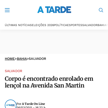
ÚLTIMAS NOTÍCIAS
ELEIÇÕES 2026
POLÍTICA
ESPORTES
SALVADOR
BAHIA
P
HOME
>
BAHIA
>
SALVADOR
SALVADOR
Corpo é encontrado enrolado em
lençol na Avenida San Martin
Por
A Tarde On Line
06/03/2011 - 16:22 h