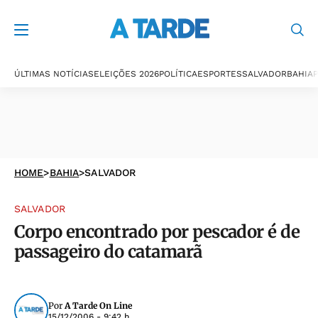
ÚLTIMAS NOTÍCIAS
ELEIÇÕES 2026
POLÍTICA
ESPORTES
SALVADOR
BAHIA
P
HOME
>
BAHIA
>
SALVADOR
SALVADOR
Corpo encontrado por pescador é de
passageiro do catamarã
Por
A Tarde On Line
15/12/2006 - 9:42 h