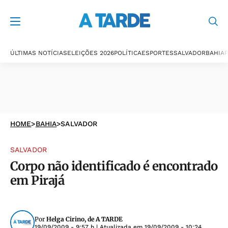
ÚLTIMAS NOTÍCIAS
ELEIÇÕES 2026
POLÍTICA
ESPORTES
SALVADOR
BAHIA
P
HOME
>
BAHIA
>
SALVADOR
SALVADOR
Corpo não identificado é encontrado
em Pirajá
Por
Helga Cirino, de A TARDE
19/09/2009 - 9:57 h
| Atualizada em
19/09/2009 - 10:24