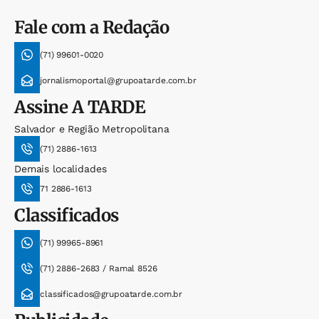
Fale com a Redação
(71) 99601-0020
jornalismoportal@grupoatarde.com.br
Assine
A TARDE
Salvador e Região Metropolitana
(71) 2886-1613
Demais localidades
71 2886-1613
Classificados
(71) 99965-8961
(71) 2886-2683 / Ramal 8526
classificados@grupoatarde.com.br