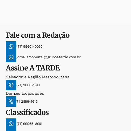
Fale com a Redação
(71) 99601-0020
jornalismoportal@grupoatarde.com.br
Assine
A TARDE
Salvador e Região Metropolitana
(71) 2886-1613
Demais localidades
71 2886-1613
Classificados
(71) 99965-8961