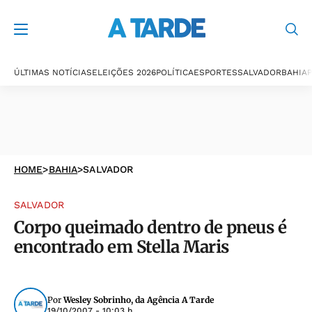
ÚLTIMAS NOTÍCIAS
ELEIÇÕES 2026
POLÍTICA
ESPORTES
SALVADOR
BAHIA
P
HOME
>
BAHIA
>
SALVADOR
SALVADOR
Corpo queimado dentro de pneus é
encontrado em Stella Maris
Por
Wesley Sobrinho, da Agência A Tarde
19/10/2007 - 10:03 h