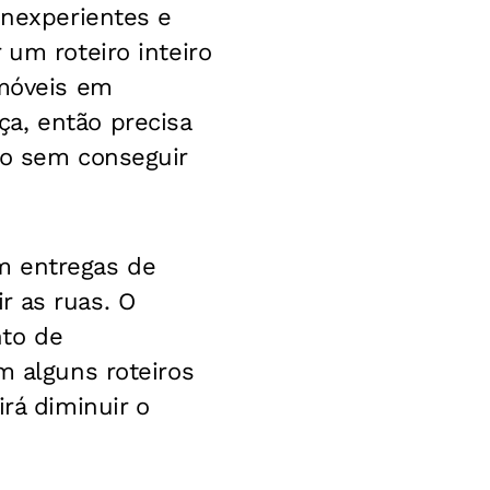
inexperientes e
 um roteiro inteiro
imóveis em
a, então precisa
do sem conseguir
m entregas de
r as ruas. O
nto de
m alguns roteiros
rá diminuir o