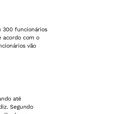
u 300 funcionários
De acordo com o
ncionários vão
ando até
 diz. Segundo