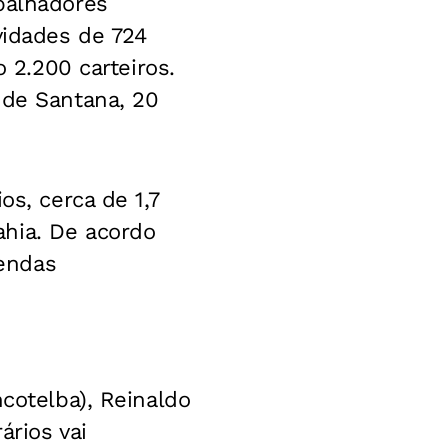
balhadores
vidades de 724
o 2.200 carteiros.
 de Santana, 20
os, cerca de 1,7
hia. De acordo
endas
ncotelba), Reinaldo
ários vai