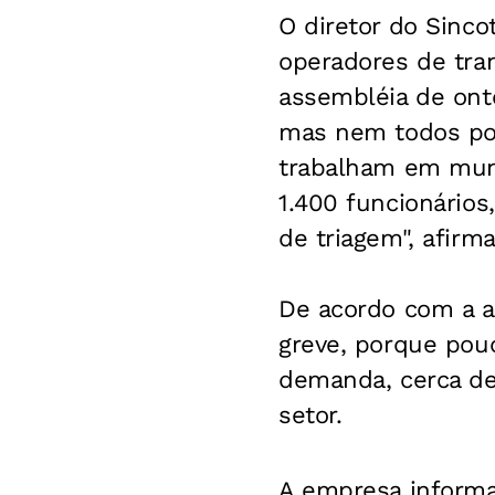
O diretor do Sinco
operadores de tra
assembléia de onte
mas nem todos pod
trabalham em muni
1.400 funcionários
de triagem", afirma
De acordo com a as
greve, porque pouc
demanda, cerca de
setor.
A empresa informa