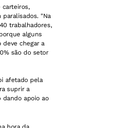
 carteiros,
 paralisados. "Na
40 trabalhadores,
porque alguns
 deve chegar a
20% são do setor
i afetado pela
a suprir a
o dando apoio ao
na hora da