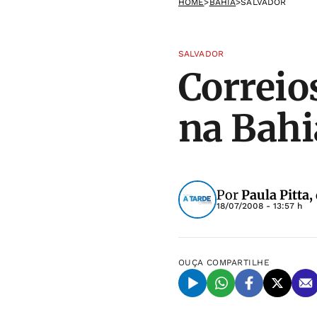
HOME
>
BAHIA
>
SALVADOR
SALVADOR
Correio
na Bahi
Por
Paula Pitta,
18/07/2008 - 13:57 h
OUÇA
COMPARTILHE