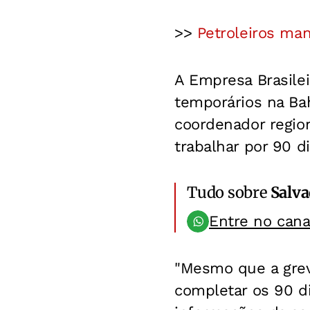
>>
Petroleiros ma
A Empresa Brasilei
temporários na Bah
coordenador region
trabalhar por 90 di
Tudo sobre
Salv
Entre no can
"Mesmo que a grev
completar os 90 di