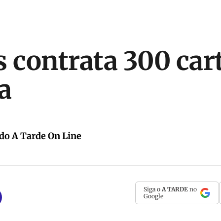
s contrata 300 car
a
 do A Tarde On Line
Siga o
A TARDE
no
Google