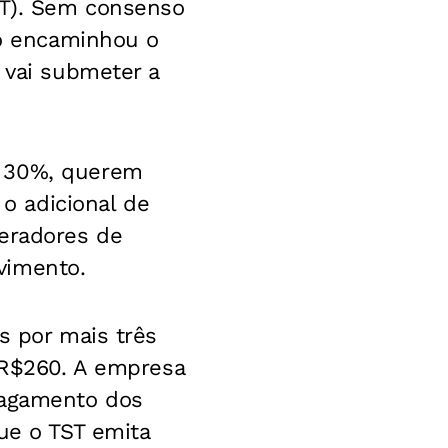
ST). Sem consenso
to encaminhou o
 vai submeter a
e 30%, querem
 o adicional de
peradores de
vimento.
s por mais três
e R$260. A empresa
pagamento dos
ue o TST emita