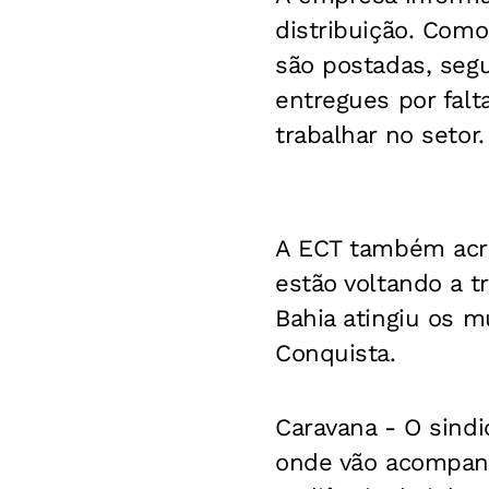
distribuição. Com
são postadas, seg
entregues por falt
trabalhar no setor.
A ECT também acre
estão voltando a t
Bahia atingiu os mu
Conquista.
Caravana -
O sindic
onde vão acompanh