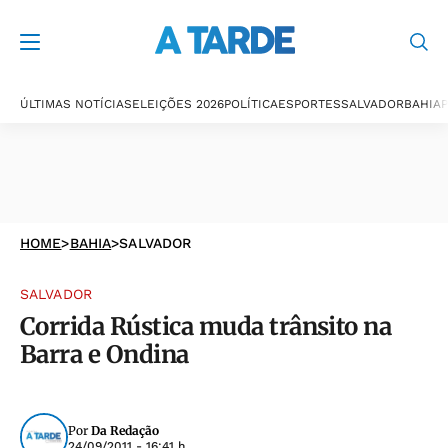
ÚLTIMAS NOTÍCIAS
ELEIÇÕES 2026
POLÍTICA
ESPORTES
SALVADOR
BAHIA
P
HOME
>
BAHIA
>
SALVADOR
SALVADOR
Corrida Rústica muda trânsito na
Barra e Ondina
Por
Da Redação
24/09/2011 - 16:41 h