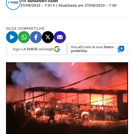
Por
Alessandro Isabel
27/09/2023 - 7:01 h
| Atualizada em
27/09/2023 - 7:50
OUÇA
COMPARTILHE
Nos adicione às suas
fontes
Siga o
A TARDE
no Google
preferidas