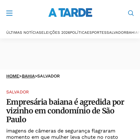
ÚLTIMAS NOTÍCIAS
ELEIÇÕES 2026
POLÍTICA
ESPORTES
SALVADOR
BAHIA
P
HOME
>
BAHIA
>
SALVADOR
SALVADOR
Empresária baiana é agredida por
vizinho em condomínio de São
Paulo
imagens de câmeras de segurança flagraram
momento em que mulher leva chute no rosto