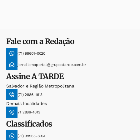
Fale com a Redação
(71) 99601-0020
jornalismoportal@grupoatarde.com.br
Assine
A TARDE
Salvador e Região Metropolitana
(71) 2886-1613
Demais localidades
71 2886-1613
Classificados
(71) 99965-8961