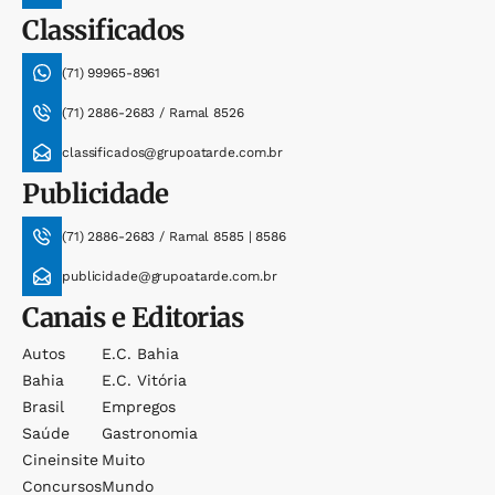
Classificados
(71) 99965-8961
(71) 2886-2683 / Ramal 8526
classificados@grupoatarde.com.br
Publicidade
(71) 2886-2683 / Ramal 8585 | 8586
publicidade@grupoatarde.com.br
Canais e Editorias
Autos
E.c. Bahia
Bahia
E.c. Vitória
Brasil
Empregos
Saúde
Gastronomia
Cineinsite
Muito
Concursos
Mundo