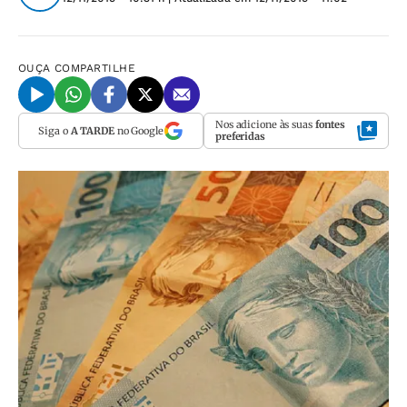
OUÇA
COMPARTILHE
Nos adicione às suas
fontes
Siga o
A TARDE
no Google
preferidas