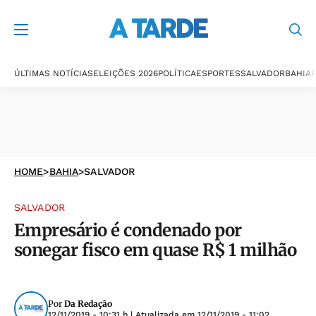
ÚLTIMAS NOTÍCIAS
ELEIÇÕES 2026
POLÍTICA
ESPORTES
SALVADOR
BAHIA
P
HOME
>
BAHIA
>
SALVADOR
SALVADOR
Empresário é condenado por
sonegar fisco em quase R$ 1 milhão
Por
Da Redação
12/11/2019 - 10:31 h
| Atualizada em
12/11/2019 - 11:02