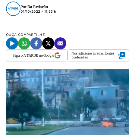
Por
Da Redação
01/10/2022 - 11:53 h
OUÇA
COMPARTILHE
Nos adicione às suas
fontes
Siga o
A TARDE
no Google
preferidas