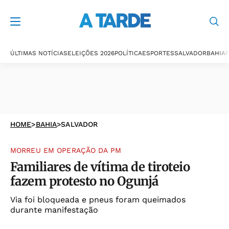
ÚLTIMAS NOTÍCIAS
ELEIÇÕES 2026
POLÍTICA
ESPORTES
SALVADOR
BAHIA
P
HOME
>
BAHIA
>
SALVADOR
MORREU EM OPERAÇÃO DA PM
Familiares de vítima de tiroteio
fazem protesto no Ogunjá
Via foi bloqueada e pneus foram queimados
durante manifestação