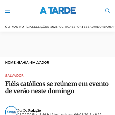
ÚLTIMAS NOTÍCIAS
ELEIÇÕES 2026
POLÍTICA
ESPORTES
SALVADOR
BAHIA
P
HOME
>
BAHIA
>
SALVADOR
SALVADOR
Fiéis católicos se reúnem em evento
de verão neste domingo
Por
Da Redação
05/02/2015 - 19:44 h
| Atualizada em
06/02/2015 - 8:32