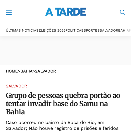
ÚLTIMAS NOTÍCIAS
ELEIÇÕES 2026
POLÍTICA
ESPORTES
SALVADOR
BAHIA
P
HOME
>
BAHIA
>
SALVADOR
SALVADOR
Grupo de pessoas quebra portão ao
tentar invadir base do Samu na
Bahia
Caso ocorreu no bairro da Boca do Rio, em
Salvador; Não houve registro de prisões e feridos