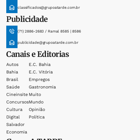
classificados@grupoatarde.com.br
Publicidade
(71) 2886-2683 / Ramal 8585 | 8586
publicidade@grupoatarde.com.br
Canais e Editorias
Autos
E.c. Bahia
Bahia
E.c. Vitória
Brasil
Empregos
Saúde
Gastronomia
Cineinsite
Muito
Concursos
Mundo
Cultura
Opinião
Digital
Política
Salvador
Economia