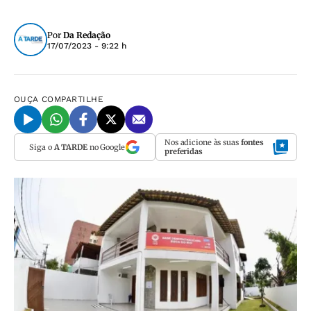
Por
Da Redação
17/07/2023 - 9:22 h
OUÇA
COMPARTILHE
Nos adicione às suas
fontes
Siga o
A TARDE
no Google
preferidas