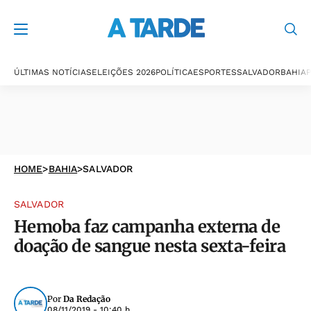
ÚLTIMAS NOTÍCIAS
ELEIÇÕES 2026
POLÍTICA
ESPORTES
SALVADOR
BAHIA
P
HOME
>
BAHIA
>
SALVADOR
SALVADOR
Hemoba faz campanha externa de
doação de sangue nesta sexta-feira
Por
Da Redação
08/11/2019 - 10:40 h