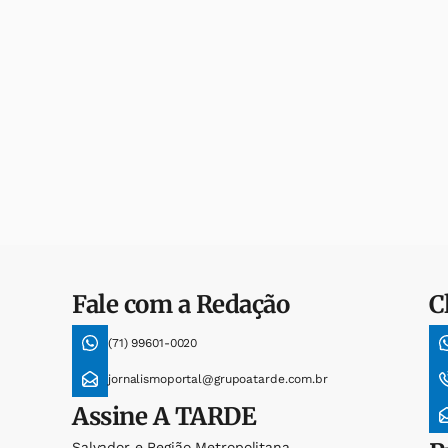
Fale com a Redação
C
(71) 99601-0020
jornalismoportal@grupoatarde.com.br
Assine
A TARDE
Salvador e Região Metropolitana