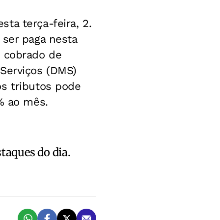
ta terça-feira, 2.
 ser paga nesta
) cobrado de
 Serviços (DMS)
os tributos pode
1% ao mês.
staques do dia.