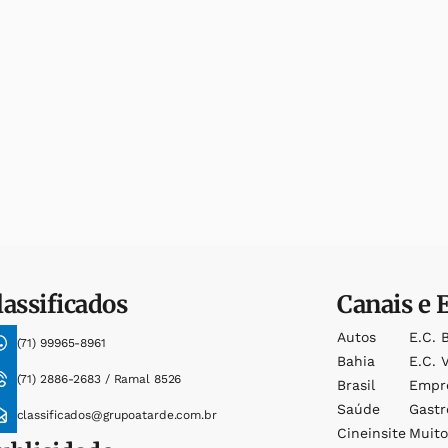
lassificados
Canais e 
Autos
E.c. 
(71) 99965-8961
Bahia
E.c. V
(71) 2886-2683 / Ramal 8526
Brasil
Empr
Saúde
Gast
classificados@grupoatarde.com.br
Cineinsite
Muit