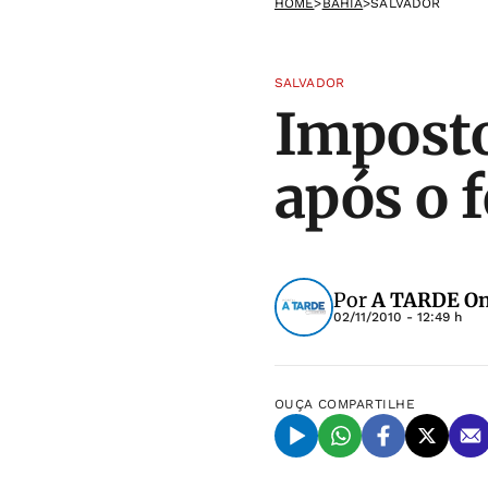
HOME
>
BAHIA
>
SALVADOR
SALVADOR
Impost
após o 
Por
A TARDE On
02/11/2010 - 12:49 h
OUÇA
COMPARTILHE