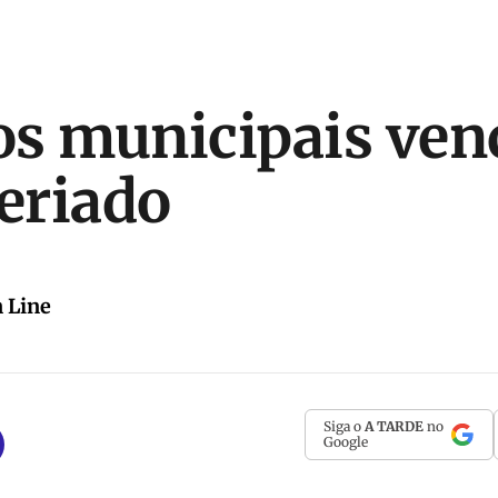
os municipais ve
feriado
 Line
Siga o
A TARDE
no
Google