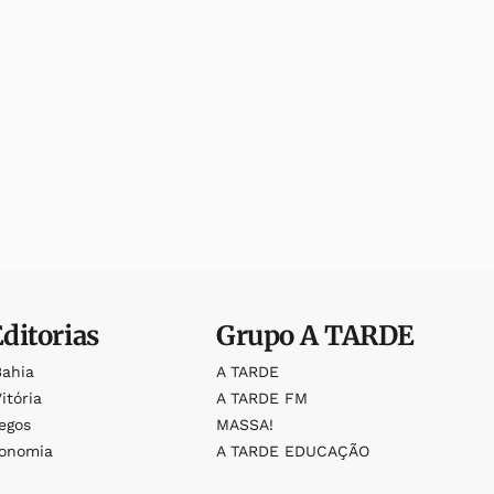
Editorias
Grupo
A TARDE
Bahia
A TARDE
itória
A TARDE FM
egos
MASSA!
ronomia
A TARDE EDUCAÇÃO
o